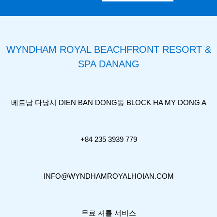
WYNDHAM ROYAL BEACHFRONT RESORT &
SPA DANANG
베트남 다낭시 DIEN BAN DONG동 BLOCK HA MY DONG A
+84 235 3939 779
INFO@WYNDHAMROYALHOIAN.COM
무료 셔틀 서비스