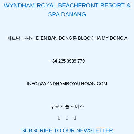
WYNDHAM ROYAL BEACHFRONT RESORT &
SPA DANANG
베트남 다낭시 DIEN BAN DONG동 BLOCK HA MY DONG A
+84 235 3939 779
INFO@WYNDHAMROYALHOIAN.COM
무료 셔틀 서비스
SUBSCRIBE TO OUR NEWSLETTER