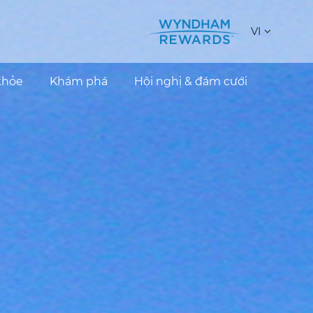
VI
khỏe
Khám phá
Hội nghị & đám cưới