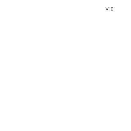
VI
ỏe
Khám phá
Hội nghị & đám cưới