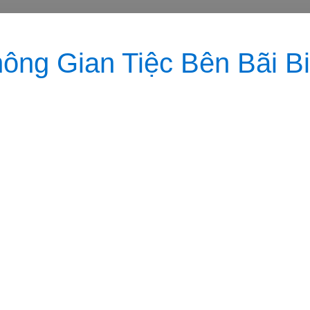
ông Gian Tiệc Bên Bãi B
hữu vị trí đắc địa với mặt sau hướng thẳn
n An Bàng nguyên sơ, nơi cát trắng mịn trải