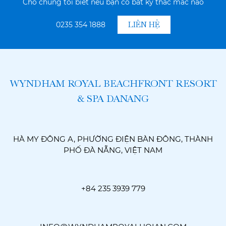
Cho chúng tôi biết nếu bạn có bất kỳ thắc mắc nào
0235 354 1888
LIÊN HỆ
WYNDHAM ROYAL BEACHFRONT RESORT
& SPA DANANG
HÀ MY ĐÔNG A, PHƯỜNG ĐIỆN BÀN ĐÔNG, THÀNH
PHỐ ĐÀ NẴNG, VIỆT NAM
+84 235 3939 779