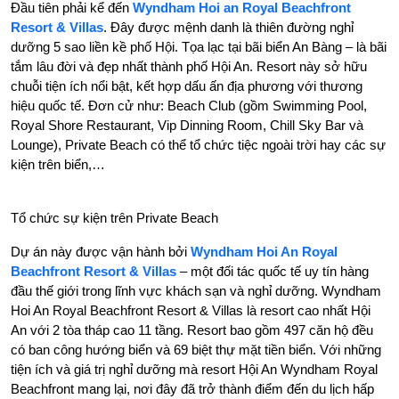
Đầu tiên phải kể đến
Wyndham Hoi an Royal Beachfront
Resort & Villas
. Đây được mệnh danh là thiên đường nghỉ
dưỡng 5 sao liền kề phố Hội. Tọa lạc tại bãi biển An Bàng – là bãi
tắm lâu đời và đẹp nhất thành phố Hội An. Resort này sở hữu
chuỗi tiện ích nổi bật, kết hợp dấu ấn địa phương với thương
hiệu quốc tế. Đơn cử như: Beach Club (gồm Swimming Pool,
Royal Shore Restaurant, Vip Dinning Room, Chill Sky Bar và
Lounge), Private Beach có thể tổ chức tiệc ngoài trời hay các sự
kiện trên biển,…
Tổ chức sự kiện trên Private Beach
Dự án này được vận hành bởi
Wyndham Hoi An Royal
Beachfront Resort & Villas
– một đối tác quốc tế uy tín hàng
đầu thế giới trong lĩnh vực khách sạn và nghỉ dưỡng. Wyndham
Hoi An Royal Beachfront Resort & Villas là resort cao nhất Hội
An với 2 tòa tháp cao 11 tầng. Resort bao gồm 497 căn hộ đều
có ban công hướng biển và 69 biệt thự mặt tiền biển. Với những
tiện ích và giá trị nghỉ dưỡng mà resort Hội An Wyndham Royal
Beachfront mang lại, nơi đây đã trở thành điểm đến du lịch hấp