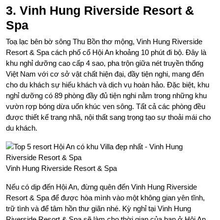
3. Vinh Hung Riverside Resort &
Spa
Toạ lạc bên bờ sông Thu Bồn thơ mộng, Vinh Hung Riverside
Resort & Spa cách phố cổ Hội An khoảng 10 phút đi bộ. Đây là
khu nghỉ dưỡng cao cấp 4 sao, pha trộn giữa nét truyền thống
Việt Nam với cơ sở vật chất hiện đại, đầy tiện nghi, mang đến
cho du khách sự hiếu khách và dịch vụ hoàn hảo. Đặc biệt, khu
nghỉ dưỡng có 89 phòng đầy đủ tiện nghi nằm trong những khu
vườn rợp bóng dừa uốn khúc ven sông. Tất cả các phòng đều
được thiết kế trang nhã, nội thất sang trọng tạo sự thoải mái cho
du khách.
Vinh Hung Riverside Resort & Spa
Nếu có dịp đến Hội An, đừng quên đến Vinh Hung Riverside
Resort & Spa để được hòa mình vào một không gian yên tĩnh,
trữ tình và để tâm hồn thư giãn nhé. Kỳ nghỉ tại Vinh Hung
Riverside Resort & Spa sẽ làm cho thời gian của bạn ở Hội An