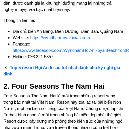
dẫn, được đánh giá là khu nghỉ dưỡng mang lại những trải
nghiệm tuyệt vời bậc nhất hiện nay.
Thông tin liên hệ:
Địa chỉ: biển An Bàng, Điện Dương, Điện Bàn, Quảng Nam
Website:
https://wyndhamroyalhoian.com
Fanpage:
https://www.facebook.com/WyndhamHoiAnRoyalBeachfrontR
Hotline: 093 321 5357
>>
Top 5 resort Hội An 5 sao tốt nhất dành cho kỳ nghỉ gia
đình
2. Four Seasons The Nam Hai
Four Seasons The Nam Hai là một trong những resort sang
trọng bậc nhất tại Việt Nam. Resort này tọa lạc tại bãi biển Non
Nước, một bãi biển nổi tiếng của Việt Nam. Chúng được tạp chí
Forbes bình chọn là một trong những bãi biển đẹp nhất thế giới.
Resort được xây dựng mô phỏng theo kiến trúc của những ngôi
nhà vườn miền Trung, vừa truyền thống nhưng cũng kết hợp